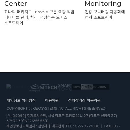
Center
Monitoring
하나의 패키지로 Trimble 모든 측량 작업
현장 모니터링 자동화에 
데이터를 관리, 처리, 생성하는 오피스
캡쳐 소프트웨어
소프트웨어
개인정보 처리방침
이용약관
전자상거래 이용약관
COPYRIGHT ⓒ GEOSYSTEMS INC. ALL RIGHTS RESERVED.
[우: 04092] ㈜지오시스템, 서울 마포구 토정로 14길 27 (마포구 신정동 37)
37°32’39”N 126°55’56”E
개인정보관리책임자 : 김영자 | 대표전화 TEL : 02-702-7600 | FAX : 02-