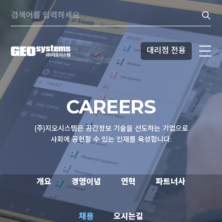
콘텐츠로
Search:
바로가기
대리점 전용
CAREERS
(주)지오시스템은 공간정보 기술을 선도하는 기업으로
사회에 공헌할 수 있는 인재를 육성합니다.
개요
경영이념
연혁
파트너사
개요
채용
오시는길