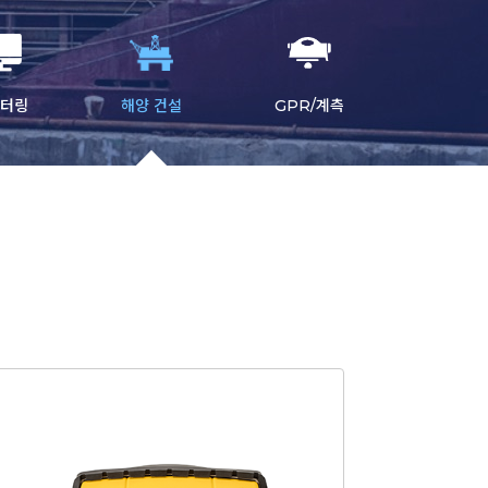
니터링
해양 건설
GPR/계측