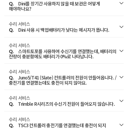
Dini를 장기간 사용하지 않을 때 보관은 어떻게
Q.
좌측 메뉴의 위성기준점-위성기준점서비스를 선택한
수리서비스 신청을 통해 접수하시기 바랍니다.
익스플로러로 웹페이지 접속이 되는지 확인합니다.
해야하나요?
후 네트워크 RTK서비스 탭에서 가입하여 발급받을 수
컨트롤러 상단의 안테나를 확인하고 안테나가
수리 서비스
A.
있습니다.
전원 없이 Dini를 장기간 보관하게 되면 장비 내부의
정상적으로 뜬다면 다음 내용을 체크합니다.
Dini 사용 시 백업배터리가 낮다는 메시지가 뜹니다.
수리서비스 신청
Q.
백업배터리가 방전됩니다.
핫스팟/Wi-Fi 사용자: 통신 설정이 제대로 되어있는지
수리 서비스
A.
장기간 사용하지 않는 경우, 충전된 GPS배터리를
내부의 백업 배터리 교체 수리가 필요하며
확인하시기 바랍니다.
스마트토포를 사용하여 수신기를 연결했는데, 배터리의
Q.
넣어두고 전원을 끄고 보관하시기 바랍니다.
잔량이 충분함에도 배터리가 0%로 나타납니다.
수리서비스 신청을 통해 접수하시기 바랍니다.
컨트롤러 통신 설정 매뉴얼은 [고객지원]-[다운로드]에
게시되어 있습니다. (TSC3,Slate,T41)
수리 서비스
A.
수신기와 컨트롤러가 블루투스로 연결되는 과정에서
Juno5/T41 (Slate) 컨트롤러의 전원이 안들어옵니다. /
Q.
수리서비스 신청
USIM 사용자 : 해당 통신사에 USIM의 데이터가
충전기를 연결했는데도 충전이 되지 않아요.
정보값들을 제대로 불러오지 못하는 경우가 있습니다.
남아있는지 문의하시기 바랍니다.
수신기와 컨트롤러를 다시 연결 한 후에 확인해주시기
수리 서비스
A.
충전기를 연결했을 때 컨트롤러의 우측 상단에 주황색
Trimble R시리즈의 수신기 전원이 들어오지 않습니다.
바랍니다.
Q.
LED가 들어오는 것이 정상입니다.
수리 서비스
A.
충전기를 연결했음에도 LED가 안들어오거나 빨간색
여분의 배터리가 있다면 충분히 충전 (6시간 이상) 한
TSC3 컨트롤러 충전기를 연결했는데 충전이 되지
Q.