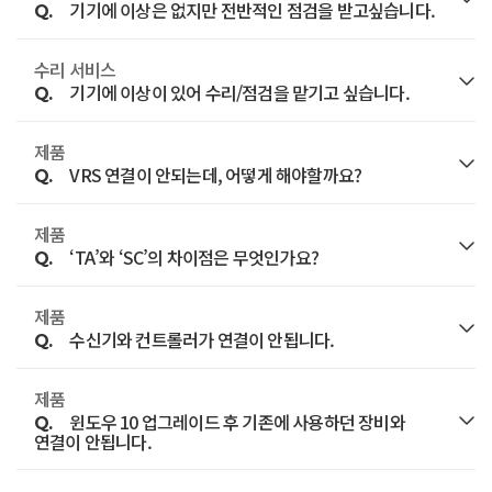
지오시스템 서비스팀으로 연락주시기 바랍니다.
기기에 이상은 없지만 전반적인 점검을 받고싶습니다.
Q.
만약 설치가 되어지만 연결이 안된다면 Windows
재부팅 후에도 기기 검색이 안되면 수리 서비스 신청을
있습니다.
수리서비스 신청
Mobile Device Center 삭제 후 재설치 하시기
(단, 정품 충전기가 아닌 충전기 사용 및 고객과실,
통해 접수하시기 바랍니다
수리 서비스
A.
접수 건에 따라 수리 소요 시간이 상이하며, 정확한
기기의 기본적인 기능들의 이상 유무를 점검합니다.
바랍니다.
파손은 해당 없음 / 정품스티커 미부착시 서비스 불가)
기기에 이상이 있어 수리/점검을 맡기고 싶습니다.
Q.
다른 기기는 검색이 되는데 수신기만 검색이 안되는
소요 시간 및 견적은 수리 접수 후 확인이 가능합니다.
GNSS 수신기의 점검비 : 12만원 (부가세 별도)
이에 관련한 설치 파일 및 매뉴얼은 [고객지원] -
경우, 수리서비스 신청을 통해 수신기를 접수하시기
토탈스테이션의 점검비 : 30만원 (부가세 별도)
제품
A.
먼저 직접 스스로 해결가능한 문제인지 간단하게 자가
[다운로드] 페이지에 확인 하실 수 있습니다.
바랍니다.
VRS 연결이 안되는데, 어떻게 해야할까요?
Q.
그 외의 장비 점검비는 지오시스템 대표 전화 (02-702-
진단으로 확인하시기 바랍니다.
7600) 또는 아래 링크를 클릭해서 서비스팀으로 문의
제품
A.
자가진단으로 해결되지 않는 문제는 수리 서비스 신청
VRS 연결이 안되는 경우 아래 세가지 경우를 확인해
주시기 바랍니다.
‘TA’와 ‘SC’의 차이점은 무엇인가요?
Q.
을 통해 먼저 접수한 후 장비를 지오시스템 1층으로
보시기 바랍니다.
보내주시기 바랍니다.
제품
A.
첫번째 장비가 인터넷에 연결되어 있는지 확인
'TA' = Trimble Access 의 약어이며
수리서비스 문의하기
수신기와 컨트롤러가 연결이 안됩니다.
Q.
이후 접수된 이상 증상에 대한 점검이 진행됩니다.
'SC' = Survey Controller 의 약어입니다.
두번째 지리원 아이디와 비밀번호가 정확한지 확인
기본 점검비는 7만원, 수리 및 점검 소요시간이
제품
A.
'TA'와 'SC'는 동일하게 측량을 제어하는 소프트웨어
수신기와 컨트롤러의 연결이 안되는 경우
세번째 지리원 서버가 인원 초과로 인해 접속이
1시간을 초과하게 될 경우 시간당 4만원씩 추가됩니다.
윈도우 10 업그레이드 후 기존에 사용하던 장비와
Q.
이름입니다.
불가능한 상태가 아닌지 확인
연결이 안됩니다.
블루투스 검색 목록에서 예전 연결 기록을 삭제한 후
(부가세 별도)
TSC2, TSC3 동일하게 화살표가 가르키는 '트림블
다시 검색하여 연결하시기 바랍니다.
특히 세번째의 경우 접속을 계속 누르다보면 서버
또한 수리가 필요한 부분이 확인되면 진행 여부 확인 후