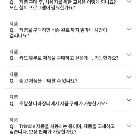
연결을 확인해 주시기 바랍니다."
제품 구매 후, 사용자를 위한 교육은 어떻게 되나요?
Q.
또한 설치 프로그램이 필요한가요?
자세한 내용은 수리서비스 메뉴의 '보증 기간'을
참고해 주시기 바랍니다.
제품
A.
최초 제품을 구매하시면, 현장 교육 및 설치를 영업
제품을 구매하면 배송 완료 까지 얼마나 시간이
또한 일부 케이스를 제외한 대부분의 제품은 국내에서
Q.
사원이 진행합니다.
걸리나요?
수리서비스를 진행합니다.
추가적인 교육이나 현장 설치는 아래 링크를 클릭해서
제품
A.
제품 및 재고 상황에 따라 배송에 소요되는 시간은
담당 영업 사원에게 문의 주시기 바랍니다.
카드 할부로 제품을 구매하고 싶은데…. 가능한가요?
Q.
상이합니다.
수리서비스 보증 기간
제품
A.
아래 링크를 클릭해서 담당 영업 사원에게 배송 일정을
네. 가능합니다.
중고 제품을 구매할 수 있나요?
기술영업부 문의하기
Q.
문의주시기 바랍니다.
단, 할부 및 무이자 정책은 카드사에 따라 상이하며 이
제품
A.
부분은 해당 카드사로 문의하시기 바랍니다.
죄송합니다.
조달청 나라장터에서 제품 구매가 가능한가요?
Q.
기술영업부 문의하기
지오시스템은 중고 제품을 판매하지 않고 있습니다.
제품
A.
조달청 나라장터에서는 구매할 수 없습니다.
Trimble 제품을 사용하는 중이며, 제품을 교체하고
Q.
싶습니다. 보상 판매가 가능한가요?
아래 링크를 클릭해서 담당 영업 사원에게 문의 주시기