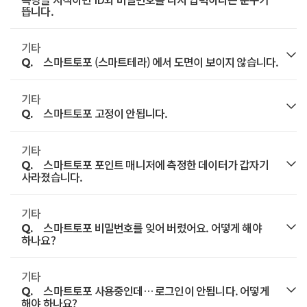
꺼졌다가 다시 켜지며 공장초기화가 진행됩니다.
있기 때문에 컨트롤러의 사양을 꼭 먼저 확인하시고
이동합니다.
뜹니다.
- 구글 플레이스토어에서 Trimble DL로 검색하여 설치하면
개통하시기 바랍니다.
전원이 다시 켜진 후 약 20초 후 위성 LED가
좌측 메뉴의 위성기준점-위성기준점서비스를 선택한
무료로 사용하실 수 있습니다.
기타
A.
대부분의 경우 국토지리원 VRS 서버 접속 문제가
깜빡거리면 초기화가 완료된 상태입니다.
후 네트워크 RTK서비스 탭에서 가입하여 발급받을 수
스마트토포 (스마트테라) 에서 도면이 보이지 않습니다.
Q.
- 지원 장비 : R10, R10LT, R8s, R8Slt, R8-Model 2,3,4,
발생했을때 해당 문구가 나타납니다.
있습니다.
수신기를 공장초기화한 후에도 여전히 신호가
R6-Model 2,3,4, R4-Model 2,3, R2, R9s, R7 GNSS,
기타
A.
이런 경우 5~10번 정도 다시 시작을 시도하거나, 5분
도면이 보이지 않는다면, 먼저 화면에서 전체 보기를
약하다면수리서비스 신청을 통해 접수하시기
스마트토포 고정이 안됩니다.
NetR9 Geospatial.(단, 수신기 펌웨어 버전이 낮으면
Q.
정도 대기한 뒤에 시도해보시기 바랍니다.
클릭하여 도면이 화면에 올라왔는지 확인해야 합니다.
바랍니다.
불가능함, R8s기준 5.37버전 이상에서 연결 확인)
국토지리정보원 서버 문제가 아닌데 계속해서 접속
기타
A.
화면에 올라오지 않았다면 도면 자체가 잘못되었거나
장비의 연결 상태와 보정 신호 수신 여부를 확인하시기
- 컨트롤러가 없더라도 스마트폰으로 측점명, 안테나높이
스마트토포 포인트 매니저에 측정한 데이터가 갑자기
Q.
되지 않는다면 VRS 계정을 다시 확인하시기 바랍니다.
확장자가 일치하지 않는 경우입니다.
바랍니다.
사라졌습니다.
수리서비스 신청
측정지점, 측정한 안테나 높이를 입력할 수 있습니다. 또한
또한 올라왔지만 현재 위치와 동떨어져 있는 경우라면
수신기를 유선으로 연결하지 않고 스마트폰에서 수신기에
기타
A.
지오시스템으로 작업한 파일을 보내주시고,
도면의 좌표계와 내가 설정한 좌표계가 맞는지 확인한
스마트토포 비밀번호를 잊어 버렸어요. 어떻게 해야
저장된 원시 파일을 메일로 보낼 수 있어 매우 편리합니다.
Q.
하나요?
스마트토포 담당자에게 복구 요청하시기 바랍니다.
후 맞춰주는 작업을 해야 합니다.
기타
A.
비밀번호가 기억 나지 않는 경우 지오시스템 대표번호
스마트토포 사용중인데… 로그인이 안됩니다. 어떻게
Q.
(02-702-7600)로 연락주시기 바랍니다.
해야 하나요?