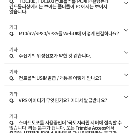
TDC100, TDC600 컨트롤러를 PC에 연결했는데
http://www.trimble.com/installationmanager
Q.
사용하였을 때 나타나는 메시지입니다.
컨트롤러상에서는 보이는 폴더들이 PC에서는 보이지
않습니다.
ConvertToRINEX 설치
PC에 설치하는 경우에는 ‘TIM for Windows ->
수리서비스 신청을 통해 접수하시기 바랍니다.
Online 클릭 (스크롤을 내리다보면 파란색 Online과
아래 순서에 따라 프로그램을 다운로드하여 설치하세요.
기타
A.
컨트롤러의 전원을 껐다가 켠 후에 다시 연결하여
Offline이 있습니다)’,
R10/R2/SP80/SP85를 WebUI에 어떻게 연결하나요?
Q.
1.
확인하시기 바랍니다.
수리서비스 신청
TDC600 모바일 장비에 설치하는 경우에는 ‘TIM for
http://www.trimble.com/trimbleconfiguration_ts.as
기타
A.
수신기 전원을 켜둔 상태에서 와이파이 검색을 하면
Android -> Trimble Installation Manager for
이동 후
수신기의 위성신호가 약한 것 같습니다.
Q.
와이파이 목록에 수신기의 모델명이 뜹니다.
Android 클릭’ 하여 설치파일을 다운로드 합니다.
2. Download Trimble Office Configuration File
기타
A.
와이파이를 수신기로 연결하고 웹 브라우저 주소창에
수신기를 공장초기화하고 다시 시도해 보시기
PC버전의 경우는 일반 프로그램 설치하듯 더블
Update Utility 다운로드 및 설치
컨트롤러 USIM발급 / 개통은 어떻게 받나요?
Q.
"http://192.168.142.1" 를 입력후 이동합니다.
바랍니다.
클릭하여 설치를 진행하시면 됩니다.
3.
http://trl.trimble.com/dscgi/ds.py/Get/File-
로그인 페이지에 ID: admin와 제품에 따른 패스워드를
기타
A.
공장초기화 방법은 모델마다 상이하므로 각 모델의
통신사 지점을 방문하여 태블릿용 3G 혹은 LTE 유심을
TDC600 모바일 장비에 설치할 경우 다운로드 된
869391/convertToRinex314.msi
ConvertToRINEX
VRS 아이디가 무엇인가요? 어디서 발급받나요?
Q.
입력하여 로그인 하시기 바랍니다.
매뉴얼을 확인하셔야 합니다.
개통하시면 됩니다. (대리점보다는 공식지점을
TrimbleInstallationManager.apk 파일을
프로그램 설치
권장합니다.)
(R10의 초기 패스워드는 password
TDC600으로 이동시킨 후 TDC600에서 실행하여
일반적으로 R시리즈 수신기는 전원이 켜진 상태에서
기타
A.
국토지리정보원 웹사이트 하단의 패밀리 사이트에서
스마트토포를 사용중인데 ‘국토지리원 서버에 접속할 수
Q.
진행하시면 됩니다.
전원버튼을 약 15초 이상 누르고 있으면 전원이
컨트롤러 모델에 따라 LTE가 지원되지 않는 모델이
SP80, SP85의 초기 패스워드는 시리얼 번호)
"GNSS기준점 서비스"를 선택한 후 해당 페이지로
없습니다’ 라는 문구가 뜹니다. 또는 Trimble Access에서
스마트폰을 사용하신다면 Trimble DL 사용을 권장합니다
측량을 시작하면 ID와 비밀번호를 다시 입력하라는 문구가