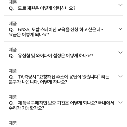
제품
A.
기존 윈도우7 에서는 Windows Mobile Device
로고'를 눌렀을때, 'Trimble Access와 정보' 라는 창이
상태에 따라 접속이 진행될 수 있습니다.
도로 재원은 어떻게 입력하나요?
수리비가 청구될 수 있습니다.
계속해서 연결이 되지 않으면 아래 링크를
Q.
Center 프로그램이 자동으로 설치되어 있었습니다.
나오면 'TA'라는 소프트웨어를 사용중입니다.
클릭해서 담당 영업 사원에게 문의 주시기 바랍니다.
제품
A.
하지만 윈도우10 부터는 수동으로 설치해야 연결이
또한 아무런 창이 뜨지 않으면 'SC'라는 소프트웨어를
아래 링크를 클릭해서 담당 영업 사원에게 문의 주시기
GNSS, 토탈 스테이션 교육을 신청 하고 싶은데…
Q.
됩니다.
사용중이라고 판단하면 됩니다.
바랍니다.
요금은 어떻게 되나요?
기술영업부 문의하기
고객 지원 메뉴의 다운로드에 가시면 설치 방법에 대한
제품
A.
아래 링크를 클릭해서 담당 영업 사원에게 문의 주시기
매뉴얼이 있습니다. 매뉴얼을 참고하여 설치해 주시기
유심칩 및 와이파이 설정은 어떻게 하나요?
기술영업부 문의하기
Q.
바랍니다.
바랍니다.
제품
A.
스마트토포 매뉴얼을 참고해 주시기 바랍니다.
TA 측량시 “요청하신 주소에 응답이 없습니다” 라는
Q.
문구가 나옵니다. 어떻게 하나요?
기술영업부 문의하기
제품
A.
먼저 TA를 사용하는 컨트롤러가 인터넷에 정상적으로
제품을 구매하면 보증 기간은 어떻게 되나요? 국내에서
Q.
연결되어 있는지 확인해 주시기 바랍니다.
수리가 가능한가요?
그리고 유심 데이터 연결 및 와이파이(핫스팟 사용시)
제품
A.
제품에 따라 보증 기간은 상이합니다.