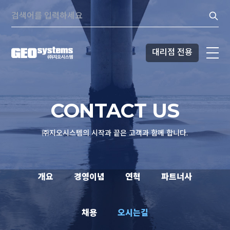
콘텐츠로
Search:
바로가기
대리점 전용
CONTACT US
㈜지오시스템의 시작과 끝은 고객과 함께 합니다.
개요
경영이념
연혁
파트너사
채용
오시는길
개요