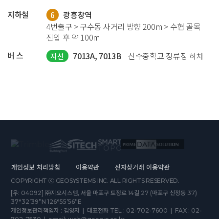
지하철
광흥창역
6
4번출구 > 구수동 사거리 방향 200m > 수협 골목
진입 후 약 100m
버 스
7013A, 7013B
신수중학교 정류장 하차
지선
개인정보 처리방침
이용약관
전자상거래 이용약관
COPYRIGHT ⓒ GEOSYSTEMS INC. ALL RIGHTS RESERVED.
[우: 04092] ㈜지오시스템, 서울 마포구 토정로 14길 27 (마포구 신정동 37)
37°32’39”N 126°55’56”E
개인정보관리책임자 : 김영자 | 대표전화 TEL : 02-702-7600 | FAX : 02-