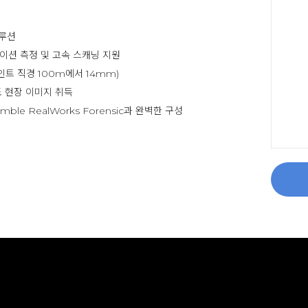
솔루션
스테이션 측정 및 고속 스캐닝 지원
포인트 직경 100m에서 14mm)
도 현장 이미지 취득
rimble RealWorks Forensic과 완벽한 구성