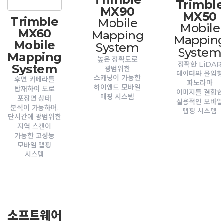
Trimbl
MX90
MX50
Trimble
Mobile
Mobile
MX60
Mapping
Mappin
Mobile
System
Syste
Mapping
높은 정확도로
정확한 LiDA
System
광범위한
데이터와 몰입
스캐닝이 가능한
후면 카메라를
파노라마
하이엔드 모바일
탑재하여 도로
이미지를 결합
매핑 시스템
포장면 상태
실용적인 모바
분석이 가능하며,
맵핑 시스템
단시간에 광범위한
지역 스캔이
가능한 고성능
모바일 맵핑
시스템
소프트웨어