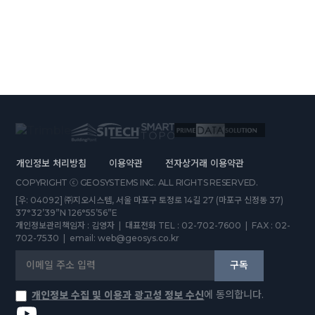
개인정보 처리방침
이용약관
전자상거래 이용약관
COPYRIGHT ⓒ GEOSYSTEMS INC. ALL RIGHTS RESERVED.
[우: 04092] ㈜지오시스템, 서울 마포구 토정로 14길 27 (마포구 신정동 37)
37°32’39”N 126°55’56”E
개인정보관리책임자 : 김영자 | 대표전화 TEL : 02-702-7600 | FAX : 02-
702-7530 | email: web@geosys.co.kr
구독
에 동의합니다.
개인정보 수집 및 이용과 광고성 정보 수신