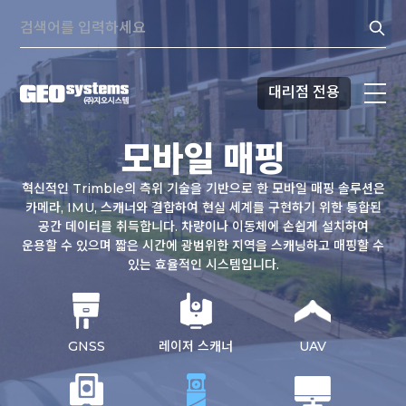
콘텐츠로
Search:
바로가기
대리점 전용
모바일 매핑
혁신적인 Trimble의 측위 기술을 기반으로 한 모바일 매핑 솔루션은
카메라, IMU, 스캐너와 결합하여 현실 세계를 구현하기 위한 통합된
GNSS
공간 데이터를 취득합니다.
차량이나 이동체에 손쉽게 설치하여
운용할 수 있으며
짧은 시간에 광범위한 지역을 스캐닝하고 매핑할 수
레이저 스캐너
있는 효율적인 시스템입니다.
UAV
토탈 스테이션
GNSS
레이저 스캐너
UAV
모바일 매핑
모니터링