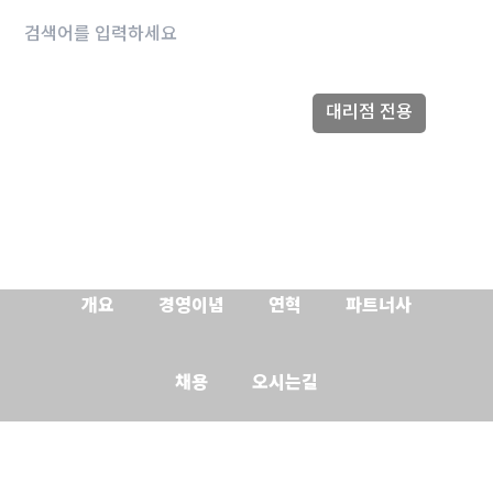
콘텐츠로
Search:
바로가기
대리점 전용
개요
경영이념
연혁
파트너사
채용
오시는길