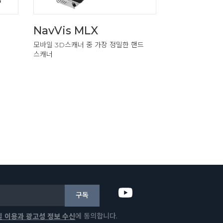
NavVis MLX
Trimble 
모바일 3D스캐너 중 가장 정밀한 핸드
뛰어난 속도, 정확
스캐너
액세스 가능한 스
구독
에 동의합니다.
및 이용과 광고성 정보 수신