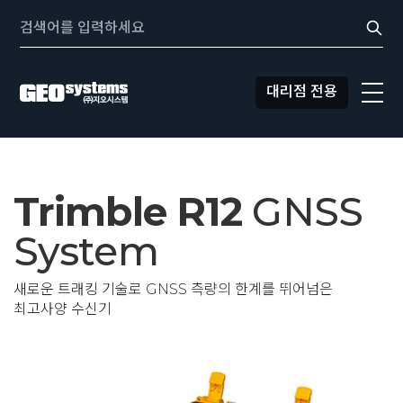
콘텐츠로
Search:
바로가기
대리점 전용
Trimble R12
GNSS
GNSS
System
레이저 스캐너
UAV
새로운 트래킹 기술로 GNSS 측량의 한계를 뛰어넘은
최고사양 수신기
토탈 스테이션
모바일 매핑
모니터링