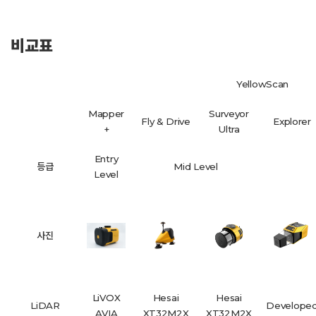
비교표
YellowScan
Mapper
Surveyor
Fly & Drive
Explorer
+
Ultra
Entry
등급
Mid Level
Level
사진
LiVOX
Hesai
Hesai
LiDAR
Develope
AVIA
XT32M2X
XT32M2X