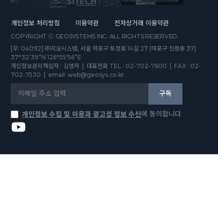
개인정보 처리방침
이용약관
전자상거래 이용약관
COPYRIGHT ⓒ GEOSYSTEMS INC. ALL RIGHTS RESERVED.
[우: 04092] ㈜지오시스템, 서울 마포구 토정로 14길 27 (마포구 신정동 37)
37°32’39”N 126°55’56”E
개인정보관리책임자 : 김영자 | 대표전화 TEL : 02-702-7600 | FAX : 02-
702-7530 | email: web@geosys.co.kr
구독
에 동의합니다.
개인정보 수집 및 이용과 광고성 정보 수신