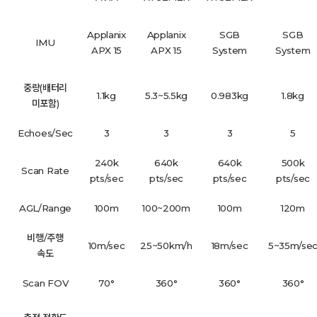
Applanix
Applanix
SGB
SGB
IMU
APX 15
APX 15
System
System
중량(배터리
1.1kg
5.3~5.5kg
0.983kg
1.8kg
미포함)
Echoes/Sec
3
3
3
5
240k
640k
640k
500k
Scan Rate
pts/sec
pts/sec
pts/sec
pts/sec
AGL/Range
100m
100~200m
100m
120m
비행/주행
10m/sec
25~50km/h
18m/sec
5~35m/se
속도
Scan FOV
70°
360°
360°
360°