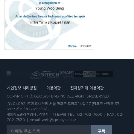
개인정보 처리방침
이용약관
전자상거래 이용약관
COPYRIGHT ⓒ GEOSYSTEMS INC. ALL RIGHTS RESERVED.
[우: 04092] ㈜지오시스템, 서울 마포구 토정로 14길 27 (마포구 신정동 37)
37°32’39”N 126°55’56”E
개인정보관리책임자 : 김영자 | 대표전화 TEL : 02-702-7600 | FAX : 02-
702-7530 | email: web@geosys.co.kr
구독