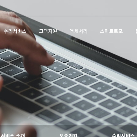
수리서비스
고객지원
액세서리
스마트토포
서비스 소개
보증기간
수리서비스