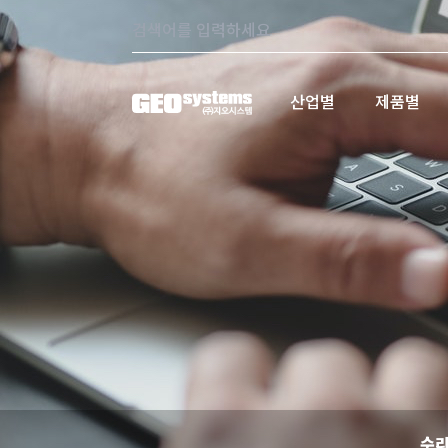
콘텐츠로
Search:
바로가기
산업별
제품별
수리