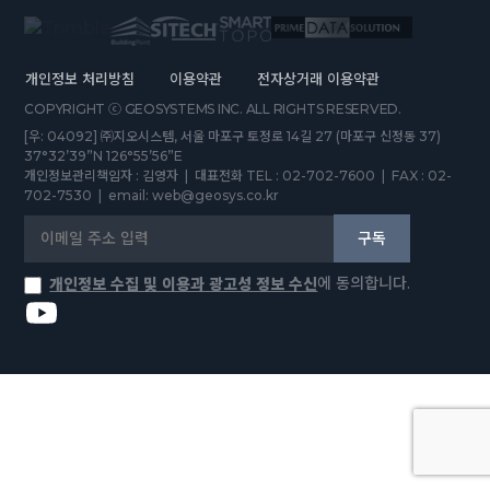
개인정보 처리방침
이용약관
전자상거래 이용약관
COPYRIGHT ⓒ GEOSYSTEMS INC. ALL RIGHTS RESERVED.
[우: 04092] ㈜지오시스템, 서울 마포구 토정로 14길 27 (마포구 신정동 37)
37°32’39”N 126°55’56”E
개인정보관리책임자 : 김영자 | 대표전화 TEL : 02-702-7600 | FAX : 02-
702-7530 | email: web@geosys.co.kr
구독
에 동의합니다.
개인정보 수집 및 이용과 광고성 정보 수신