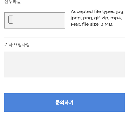
첨부파일
Accepted file types: jpg,
jpeg, png, gif, zip, mp4,
Max. file size: 3 MB.
기타 요청사항