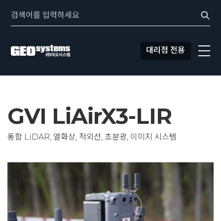
콘텐츠로
Search:
바로가기
대리점 전용
GVI LiAirX3-LIR
통합 LiDAR, 열화상, 적외선, 초분광, 이미지 시스템