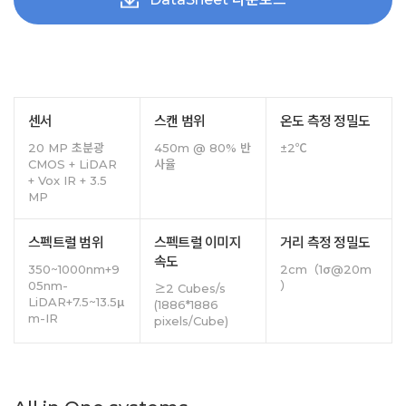
센서
스캔 범위
온도 측정 정밀도
20 MP 초분광
450m @ 80% 반
±2℃
CMOS + LiDAR
사율
+ Vox IR + 3.5
MP
스펙트럴 범위
스펙트럴 이미지
거리 측정 정밀도
속도
350~1000nm+9
2cm（1σ@20m
05nm-
）
≥2 Cubes/s
LiDAR+7.5~13.5μ
(1886*1886
m-IR
pixels/Cube)