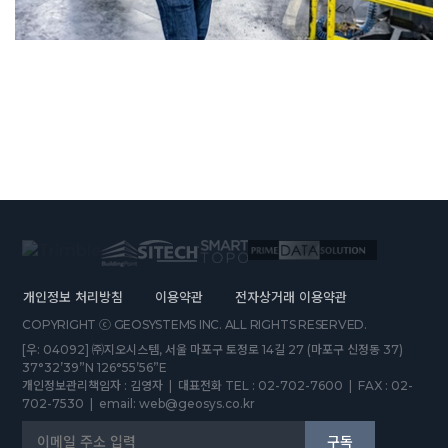
개인정보 처리방침
이용약관
전자상거래 이용약관
COPYRIGHT ⓒ GEOSYSTEMS INC. ALL RIGHTS RESERVED.
[우: 04092] ㈜지오시스템, 서울 마포구 토정로 14길 27 (마포구 신정동 37)
37°32’39”N 126°55’56”E
개인정보관리책임자 : 김영자 | 대표전화 TEL : 02-702-7600 | FAX : 02-
702-7530 | email: web@geosys.co.kr
구독