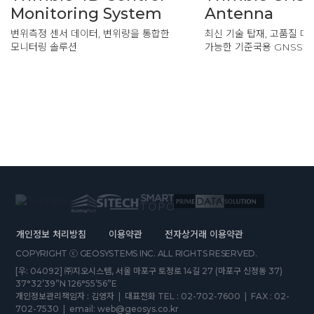
Monitoring System
Antenna
변위측정 센서 데이터, 변위량을 통합한
최신 기술 탑재, 고품질 데
모니터링 솔루션
가능한 기준국용 GNSS 
개인정보 처리방침
이용약관
전자상거래 이용약관
COPYRIGHT ⓒ GEOSYSTEMS INC. ALL RIGHTS RESERVED.
[우: 04092] ㈜지오시스템, 서울 마포구 토정로 14길 27 (마포구 신정동 37)
37°32’39”N 126°55’56”E
개인정보관리책임자 : 김영자 | 대표전화 TEL : 02-702-7600 | FAX : 02-
702-7530 | email: web@geosys.co.kr